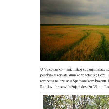
U Vukovarsko – srijemskoj županiji nalaze se 
posebna rezervata šumske vegetacije; Lože,
rezervata nalaze se u Spačvanskom bazenu. R
Radiševu hrastovi lužnjaci dosežu 35, a u L