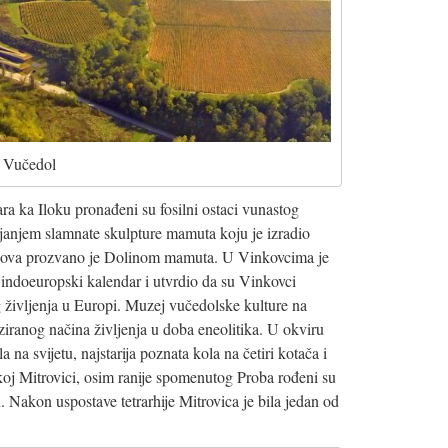
Vučedol
a ka Iloku pronađeni su fosilni ostaci vunastog
ljanjem slamnate skulpture mamuta koju je izradio
hova prozvano je Dolinom mamuta. U Vinkovcima je
 indoeuropski kalendar i utvrdio da su Vinkovci
 življenja u Europi. Muzej vučedolske kulture na
liziranog načina življenja u doba eneolitika. U okviru
 na svijetu, najstarija poznata kola na četiri kotača i
koj Mitrovici, osim ranije spomenutog Proba rođeni su
. Nakon uspostave tetrarhije Mitrovica je bila jedan od