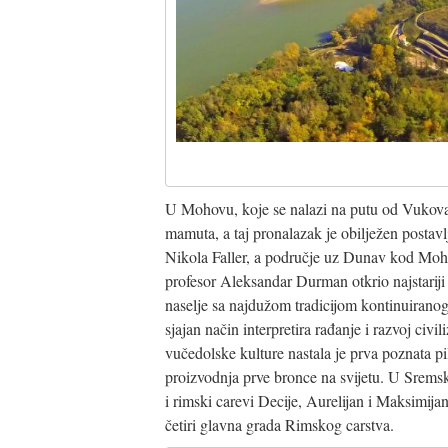
U Mohovu, koje se nalazi na putu od Vukovar
mamuta, a taj pronalazak je obilježen postav
Nikola Faller, a područje uz Dunav kod Mo
profesor Aleksandar Durman otkrio najstariji
naselje sa najdužom tradicijom kontinuiranog
sjajan način interpretira rađanje i razvoj civi
vučedolske kulture nastala je prva poznata pila
proizvodnja prve bronce na svijetu. U Srems
i rimski carevi Decije, Aurelijan i Maksimijan
četiri glavna grada Rimskog carstva.