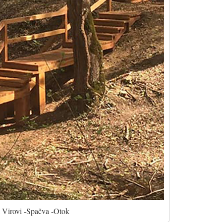
 Virovi -Spačva -Otok