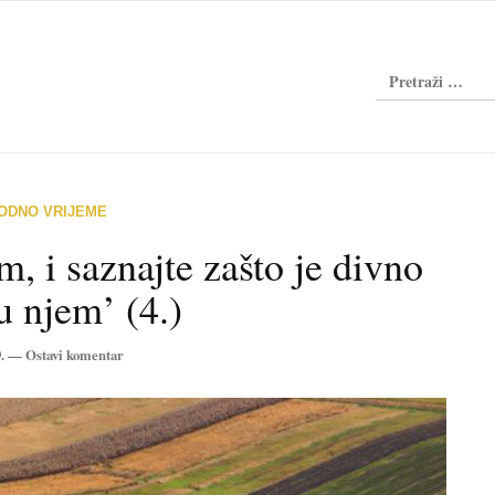
ODNO VRIJEME
m, i saznajte zašto je divno
 u njem’ (4.)
9. —
Ostavi komentar