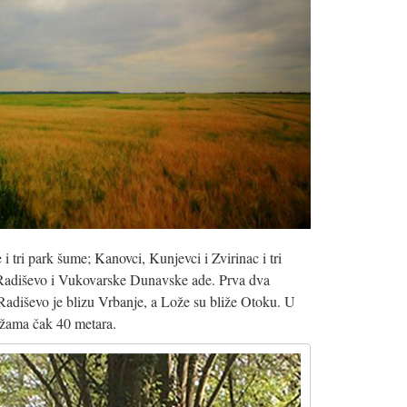
i tri park šume; Kanovci, Kunjevci i Zvirinac i tri
 Radiševo i Vukovarske Dunavske ade. Prva dva
adiševo je blizu Vrbanje, a Lože su bliže Otoku. U
ožama čak 40 metara.