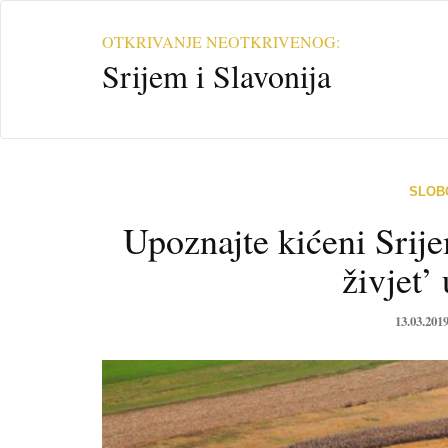
S
OTKRIVANJE NEOTKRIVENOG:
r
Srijem i Slavonija
i
j
e
m
i
S
SLOB
l
Upoznajte kićeni Srije
a
v
živjet’
o
n
13.03.201
i
j
a