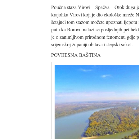
Poučna staza Virovi – Spačva – Otok duga je 
krajolika Virovi koji je dio ekološke mreže 
šetajući tom stazom možete upoznati ljepotu
putu ka Borovu nalazi se posljednjih pet hekt
je o zanimljivom prirodnom fenomenu gdje 
srijemskoj županiji obitava i stepski sokol.
POVIJESNA BAŠTINA