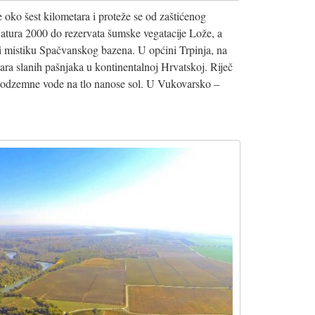
oko šest kilometara i proteže se od zaštićenog
Natura 2000 do rezervata šumske vegatacije Lože, a
 i mistiku Spačvanskog bazena. U općini Trpinja, na
ara slanih pašnjaka u kontinentalnoj Hrvatskoj. Riječ
podzemne vode na tlo nanose sol. U Vukovarsko –