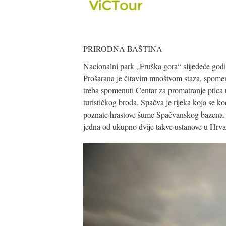
PRIRODNA BAŠTINA
Nacionalni park „Fruška gora“ slijedeće godi
Prošarana je čitavim mnoštvom staza, spomen
treba spomenuti Centar za promatranje ptica
turističkog broda. Spačva je rijeka koja se k
poznate hrastove šume Spačvanskog bazena. U
jedna od ukupno dvije takve ustanove u Hrva