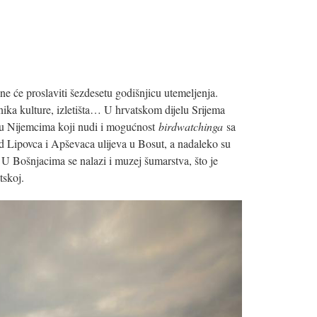
ne će proslaviti šezdesetu godišnjicu utemeljenja.
ika kulture, izletišta… U hrvatskom dijelu Srijema
 u Nijemcima koji nudi i mogućnost
birdwatchinga
sa
od Lipovca i Apševaca ulijeva u Bosut, a nadaleko su
 Bošnjacima se nalazi i muzej šumarstva, što je
tskoj.