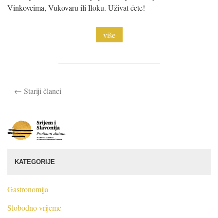
Vinkovcima, Vukovaru ili Iloku. Uživat ćete!
više
←
Stariji članci
Post navigation
S
r
i
j
KATEGORIJE
e
m
i
Gastronomija
S
Slobodno vrijeme
l