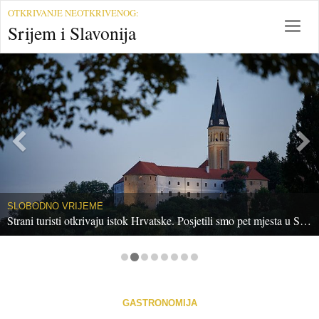
S
OTKRIVANJE NEOTKRIVENOG:
r
T
Srijem i Slavonija
i
o
j
g
e
g
m
l
i
e
S
n
l
a
a
v
v
i
o
g
n
a
SLOBODNO VRIJEME
i
t
Strani turisti otkrivaju istok Hrvatske. Posjetili smo pet mjesta u Srijemu i napravili razglednice
j
i
a
o
n
GASTRONOMIJA