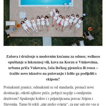
Zabava i druženje u modernim kućama za odmor, wellness
opuštanje u luksuznoj vili, kava na Korzu u Vinkovcima,
urbana priča Vukovara, čaša iločkog pjenušca ili rosea –
tražite novo iskustvo na putovanju i želite ga podijeliti s
ekipom?
Pomaknuti granice, odmaknuti se od standarda, pronaći nove
destinacije, otkriti njihove priče, pobjeći negdje s omiljenim
društvom? Spakirajte kofere i s prijateljicama pravac Srijem i
Slavonija. Tamo bi rekli „nije preko svijeta“, za par sati eto vas u