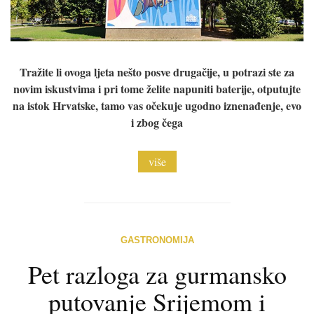
Tražite li ovoga ljeta nešto posve drugačije, u potrazi ste za
novim iskustvima i pri tome želite napuniti baterije, otputujte
na istok Hrvatske, tamo vas očekuje ugodno iznenađenje, evo
i zbog čega
više
GASTRONOMIJA
Pet razloga za gurmansko
putovanje Srijemom i