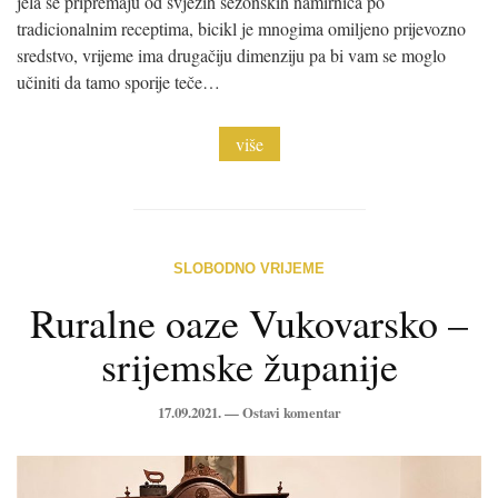
jela se pripremaju od svježih sezonskih namirnica po
tradicionalnim receptima, bicikl je mnogima omiljeno prijevozno
sredstvo, vrijeme ima drugačiju dimenziju pa bi vam se moglo
učiniti da tamo sporije teče…
više
SLOBODNO VRIJEME
Ruralne oaze Vukovarsko –
srijemske županije
17.09.2021. —
Ostavi komentar