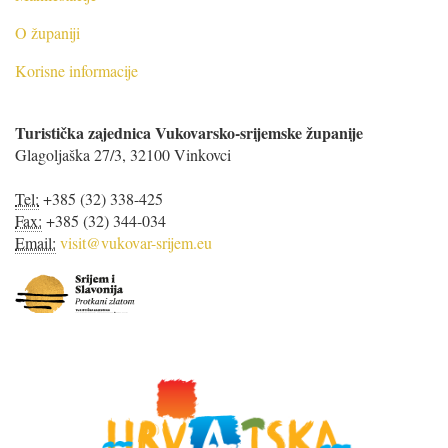
O županiji
Korisne informacije
Turistička zajednica Vukovarsko-srijemske županije
Glagoljaška 27/3, 32100 Vinkovci
Tel:
+385 (32) 338-425
Fax:
+385 (32) 344-034
Email:
visit@vukovar-srijem.eu
S
r
i
j
e
m
i
S