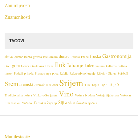
a
Zanimljivosti
v
o
Znamenitosti
n
i
j
TAGOVI
a
Gastronomija
dunav
fruška
aktivni odmor
Berba grožđa
Biciklizam
Fitness
Fraze
Ilok
Jahanje
gora
kulen
Golf
Govor
Graševina
Hrana
kultura
kulturna baština
muzej
Padeži
priroda
Promatranje ptica
Rakija
Rekreativno letenje
Ribolov
Slavni
Softball
Srijem
Srem
sremski
Top 5
Sremski Karlovci
TID
Top 3
Top 4
Vino
Tradicionalna nošnja
Vinkovačke jeseni
Vožnja brodom
Vožnja fijakerom
Vukovar
Šljivovica
film festival
Vučedol
Čardak u Županji
Šokački rječnik
Manifestacije