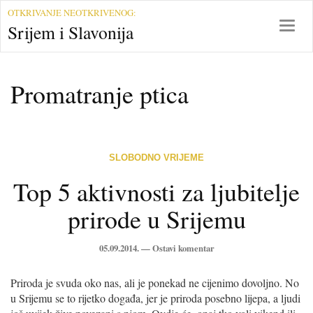
S
OTKRIVANJE NEOTKRIVENOG:
r
T
Srijem i Slavonija
i
o
j
g
e
g
Promatranje ptica
m
l
i
e
S
n
l
a
a
v
SLOBODNO VRIJEME
v
i
o
g
Top 5 aktivnosti za ljubitelje
n
a
prirode u Srijemu
i
t
j
i
a
o
05.09.2014. —
Ostavi komentar
n
Priroda je svuda oko nas, ali je ponekad ne cijenimo dovoljno. No
u Srijemu se to rijetko događa, jer je priroda posebno lijepa, a ljudi