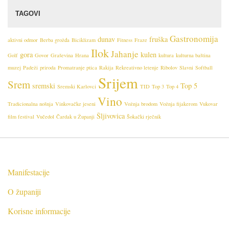
j
TAGOVI
a
Gastronomija
dunav
fruška
aktivni odmor
Berba grožđa
Biciklizam
Fitness
Fraze
Ilok
Jahanje
gora
kulen
Golf
Govor
Graševina
Hrana
kultura
kulturna baština
muzej
Padeži
priroda
Promatranje ptica
Rakija
Rekreativno letenje
Ribolov
Slavni
Softball
Srijem
Srem
sremski
Top 5
Sremski Karlovci
TID
Top 3
Top 4
Vino
Tradicionalna nošnja
Vinkovačke jeseni
Vožnja brodom
Vožnja fijakerom
Vukovar
Šljivovica
film festival
Vučedol
Čardak u Županji
Šokački rječnik
Manifestacije
O županiji
Korisne informacije