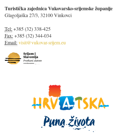
Turistička zajednica Vukovarsko-srijemske županije
Glagoljaška 27/3, 32100 Vinkovci
Tel:
+385 (32) 338-425
Fax:
+385 (32) 344-034
Email:
visit@vukovar-srijem.eu
S
r
i
j
e
m
i
S
l
a
v
o
n