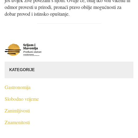
još uvijek žive povezani s njom. Ovdje će, onaj tko voli vikend ili
odmor provesti u prirodi, pronaći pravo obilje mogućnosti za
dobar provod i istinsko opuštanje.
S
r
i
j
KATEGORIJE
e
m
i
Gastronomija
S
Slobodno vrijeme
l
a
Zanimljivosti
v
o
Znamenitosti
n
i