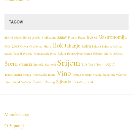
n
i
j
TAGOVI
a
Gastronomija
dunav
fruška
aktivni odmor
Berba grožđa
Biciklizam
Fitness
Fraze
Ilok
Jahanje
gora
kulen
Golf
Govor
Graševina
Hrana
kultura
kulturna baština
muzej
Padeži
priroda
Promatranje ptica
Rakija
Rekreativno letenje
Ribolov
Slavni
Softball
Srijem
Srem
sremski
Top 5
Sremski Karlovci
TID
Top 3
Top 4
Vino
Tradicionalna nošnja
Vinkovačke jeseni
Vožnja brodom
Vožnja fijakerom
Vukovar
Šljivovica
film festival
Vučedol
Čardak u Županji
Šokački rječnik
Manifestacije
O županiji