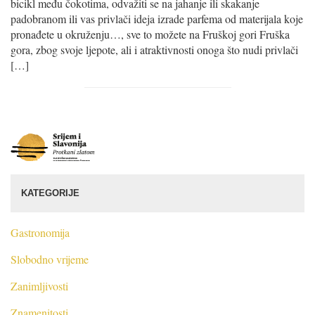
bicikl među čokotima, odvažiti se na jahanje ili skakanje
padobranom ili vas privlači ideja izrade parfema od materijala koje
pronađete u okruženju…, sve to možete na Fruškoj gori Fruška
gora, zbog svoje ljepote, ali i atraktivnosti onoga što nudi privlači
[…]
S
r
i
j
KATEGORIJE
e
m
i
Gastronomija
S
Slobodno vrijeme
l
a
Zanimljivosti
v
o
Znamenitosti