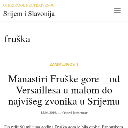
S
OTKRIVANJE NEOTKRIVENOG:
r
T
Srijem i Slavonija
i
o
j
g
e
g
fruška
m
l
i
e
S
n
l
a
a
v
ZANIMLJIVOSTI
v
i
o
g
Manastiri Fruške gore – od
n
a
Versaillesa u malom do
i
t
j
i
najvišeg zvonika u Srijemu
a
o
n
13.06.2019. —
Ostavi komentar
Do prije 90 milijuna godina Fruška gora je bila otok u Panonskom