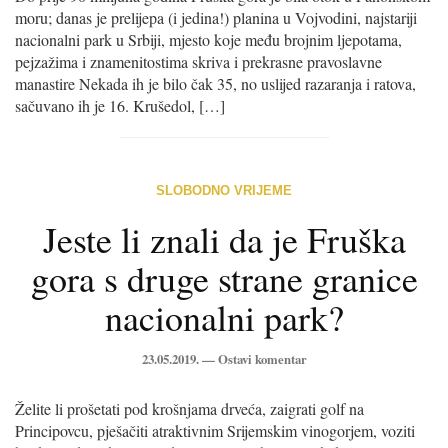
moru; danas je prelijepa (i jedina!) planina u Vojvodini, najstariji
nacionalni park u Srbiji, mjesto koje među brojnim ljepotama,
pejzažima i znamenitostima skriva i prekrasne pravoslavne
manastire Nekada ih je bilo čak 35, no uslijed razaranja i ratova,
sačuvano ih je 16. Krušedol, […]
SLOBODNO VRIJEME
Jeste li znali da je Fruška
gora s druge strane granice
nacionalni park?
23.05.2019. —
Ostavi komentar
Želite li prošetati pod krošnjama drveća, zaigrati golf na
Principovcu, pješačiti atraktivnim Srijemskim vinogorjem, voziti