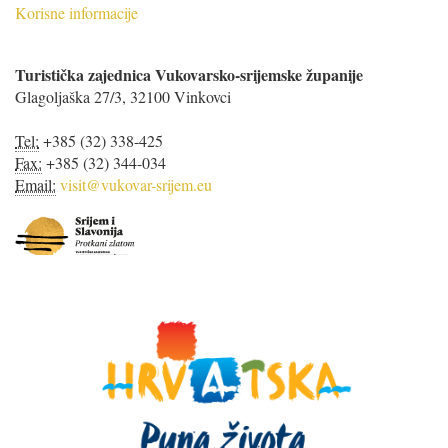
Korisne informacije
Turistička zajednica Vukovarsko-srijemske županije
Glagoljaška 27/3, 32100 Vinkovci
Tel:
+385 (32) 338-425
Fax:
+385 (32) 344-034
Email:
visit@vukovar-srijem.eu
S
r
i
j
e
m
i
S
l
a
v