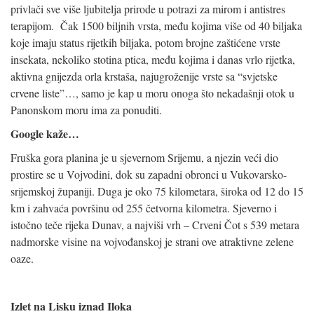
privlači sve više ljubitelja prirode u potrazi za mirom i antistres
terapijom. Čak 1500 biljnih vrsta, među kojima više od 40 biljaka
koje imaju status rijetkih biljaka, potom brojne zaštićene vrste
insekata, nekoliko stotina ptica, među kojima i danas vrlo rijetka,
aktivna gnijezda orla krstaša, najugroženije vrste sa “svjetske
crvene liste”…, samo je kap u moru onoga što nekadašnji otok u
Panonskom moru ima za ponuditi.
Google kaže…
Fruška gora planina je u sjevernom Srijemu, a njezin veći dio
prostire se u Vojvodini, dok su zapadni obronci u Vukovarsko-
srijemskoj županiji. Duga je oko 75 kilometara, široka od 12 do 15
km i zahvaća površinu od 255 četvorna kilometra. Sjeverno i
istočno teče rijeka Dunav, a najviši vrh – Crveni Čot s 539 metara
nadmorske visine na vojvođanskoj je strani ove atraktivne zelene
oaze.
Izlet na Lisku iznad Iloka