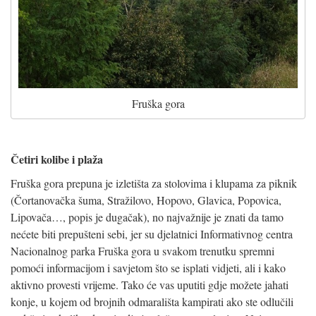
Fruška gora
Četiri kolibe i plaža
Fruška gora prepuna je izletišta za stolovima i klupama za piknik
(Čortanovačka šuma, Stražilovo, Hopovo, Glavica, Popovica,
Lipovača…, popis je dugačak), no najvažnije je znati da tamo
nećete biti prepušteni sebi, jer su djelatnici Informativnog centra
Nacionalnog parka Fruška gora u svakom trenutku spremni
pomoći informacijom i savjetom što se isplati vidjeti, ali i kako
aktivno provesti vrijeme. Tako će vas uputiti gdje možete jahati
konje, u kojem od brojnih odmarališta kampirati ako ste odlučili