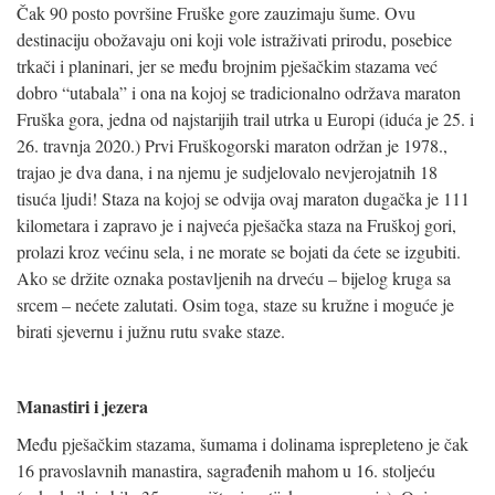
Čak 90 posto površine Fruške gore zauzimaju šume. Ovu
destinaciju obožavaju oni koji vole istraživati prirodu, posebice
trkači i planinari, jer se među brojnim pješačkim stazama već
dobro “utabala” i ona na kojoj se tradicionalno održava maraton
Fruška gora, jedna od najstarijih trail utrka u Europi (iduća je 25. i
26. travnja 2020.) Prvi Fruškogorski maraton održan je 1978.,
trajao je dva dana, i na njemu je sudjelovalo nevjerojatnih 18
tisuća ljudi! Staza na kojoj se odvija ovaj maraton dugačka je 111
kilometara i zapravo je i najveća pješačka staza na Fruškoj gori,
prolazi kroz većinu sela, i ne morate se bojati da ćete se izgubiti.
Ako se držite oznaka postavljenih na drveću – bijelog kruga sa
srcem – nećete zalutati. Osim toga, staze su kružne i moguće je
birati sjevernu i južnu rutu svake staze.
Manastiri i jezera
Među pješačkim stazama, šumama i dolinama isprepleteno je čak
16 pravoslavnih manastira, sagrađenih mahom u 16. stoljeću