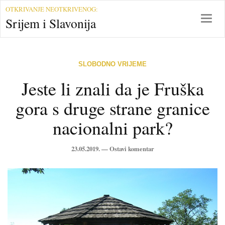
S
OTKRIVANJE NEOTKRIVENOG:
r
T
Srijem i Slavonija
i
o
j
g
e
g
m
l
SLOBODNO VRIJEME
i
e
Jeste li znali da je Fruška
S
n
l
a
gora s druge strane granice
a
v
v
i
nacionalni park?
o
g
n
a
23.05.2019. —
Ostavi komentar
i
t
j
i
a
o
n