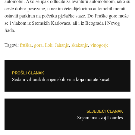
automobil. Ako se ipak odlučite za avanturu automobilom, iako su
ceste dobro povezane, u nekim ćete dijelovima automobil morati
ostaviti parkiran na početku pješačke staze. Do Fruške gore može
se i vlakom iz Sremskih Karlovaca, ali i iz Beograda i Novog
Sada.
Tagovi:
fruška
,
gora
,
Ilok
,
Jahanje
,
skakanje
,
vinogorje
Post navigation
PROŠLI ČLANAK
Sedam vrhunskih srijemskih vina koja morate kušati
SLJEDEĆI ČLANAK
Srijem ima svoj Lourdes