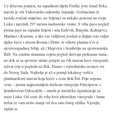
Uz državnu granicu, na zapadnom dijelu Fruške gore iznad Iloka,
najviši je vrh Vukovarsko-srijemske županije. Gorštacima će
možda zvučati smiješno, no Srijemci su itekako ponosni na svoju
Lisku i njezinih 297 metara nadmorske visine. S vrha puca pogled
prema jugu na zapadni Srijem i sela Erdevik, Bingula, Kukujevci,
Martinci i Kuzmin, a ako vas vidljivost posluži u daljini ćete vidjet
rijeku Savu s ušćem Bosuta i Drine, te vrhove planina Cer u
sjeverozapadnoj Srbiji, ali i Majevicu i Semberiju na sjeveroistoku
BiH. Na ostalim stranama svijeta pogled skrivaju prekrasne šume,
no dok se sa sjeverne strane penjete na vrh stazom kroz vinograde,
uživat ćete u pogledu na Ilok, Dunav i vojvođansku ravnicu sve
do Novog Sada. Najbolje je ići u pratnji lokalnog vodiča
planinarskom stazom koja kreće s ceste Ilok-Šid. Prije uspona
ceste – prema najpoznatijem iločkom vinogorju Principovac s
ljetnikovcem Odescalchi – smeđa je turistička signalizacija za
stazu Liska. Od ceste do vrha kroz pitoreskne vinograde i šumu
trebat će vam nešto manje od dva sata čistog užitka. Vjerujte,
isplati se.