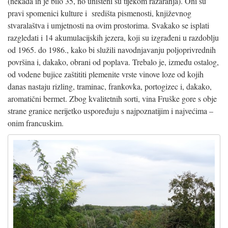
(nekada ih je bilo 35, no uništeni su tijekom razaranja). Oni su
pravi spomenici kulture i središta pismenosti, književnog
stvaralaštva i umjetnosti na ovim prostorima. Svakako se isplati
razgledati i 14 akumulacijskih jezera, koji su izgrađeni u razdoblju
od 1965. do 1986., kako bi služili navodnjavanju poljoprivrednih
površina i, dakako, obrani od poplava. Trebalo je, između ostalog,
od vodene bujice zaštititi plemenite vrste vinove loze od kojih
danas nastaju rizling, traminac, frankovka, portogizec i, dakako,
aromatični bermet. Zbog kvalitetnih sorti, vina Fruške gore s obje
strane granice nerijetko uspoređuju s najpoznatijim i najvećima –
onim francuskim.