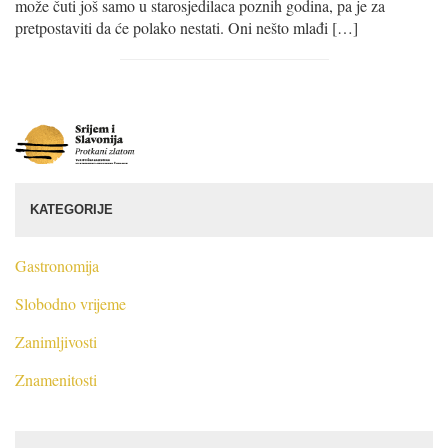
može čuti još samo u starosjedilaca poznih godina, pa je za
pretpostaviti da će polako nestati. Oni nešto mlađi […]
S
r
i
j
KATEGORIJE
e
m
i
Gastronomija
S
Slobodno vrijeme
l
a
Zanimljivosti
v
o
Znamenitosti
n
i
j