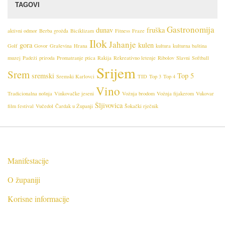
TAGOVI
a
Gastronomija
dunav
fruška
aktivni odmor
Berba grožđa
Biciklizam
Fitness
Fraze
Ilok
Jahanje
gora
kulen
Golf
Govor
Graševina
Hrana
kultura
kulturna baština
muzej
Padeži
priroda
Promatranje ptica
Rakija
Rekreativno letenje
Ribolov
Slavni
Softball
Srijem
Srem
sremski
Top 5
Sremski Karlovci
TID
Top 3
Top 4
Vino
Tradicionalna nošnja
Vinkovačke jeseni
Vožnja brodom
Vožnja fijakerom
Vukovar
Šljivovica
film festival
Vučedol
Čardak u Županji
Šokački rječnik
Manifestacije
O županiji
Korisne informacije