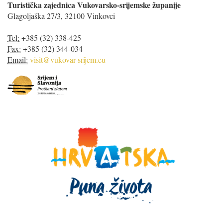
Turistička zajednica Vukovarsko-srijemske županije
Glagoljaška 27/3, 32100 Vinkovci
Tel:
+385 (32) 338-425
Fax:
+385 (32) 344-034
Email:
visit@vukovar-srijem.eu
S
r
i
j
e
m
i
S
l
a
v
o
n
i