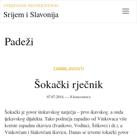
S
OTKRIVANJE NEOTKRIVENOG:
r
T
Srijem i Slavonija
i
o
j
g
e
g
Padeži
m
l
i
e
S
n
l
a
a
v
ZANIMLJIVOSTI
v
i
o
g
Šokački rječnik
n
a
i
t
07.07.2014. —
8 komentara
j
i
a
o
Šokački je govor štokavskog narječja – prvo ikavskog, a onda
n
ijekavskog dijalekta. Tako područja zapadno od Vinkovaca više
koriste zapadnu ekavicu (Ivankovo, Vođinci, Šiškovci i dr.), a
Vinkovčani i Slakovčani ikavicu. Danas se izvorni šokački govor