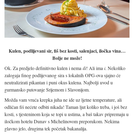
Kulen, podlijevani sir, fiš bez kosti, salenjaci, iločka vina…
Bolje ne može!
Ok. Za predjelo definitivno kulen i nema
ili
! Ali ima
i
. Nekoliko
zalogaja finog podlijevanog sira s lokalnih OPG-ova sjajno će
neutralizirati pikantan i puni okus kulena. Najbolji uvod u
gurmansko putovanje Srijemom i Slavonijom.
Možda vam vruća krepka juha ne ide uz ljetne temperature, ali
odličan fiš nećete odbiti nikada! Taman ljut koliko treba, i još bez
kosti, s tjesteninom koja se topi u ustima, a baš takav pripremaju u
iločkom hotelu Dunav s Michelinovom preporukom. Nekima
glavno jelo, drugima tek početak bakanalija.