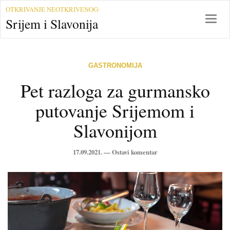
S
OTKRIVANJE NEOTKRIVENOG:
r
T
Srijem i Slavonija
i
o
j
g
e
g
m
l
GASTRONOMIJA
i
e
Pet razloga za gurmansko
S
n
l
a
putovanje Srijemom i
a
v
v
i
Slavonijom
o
g
n
a
17.09.2021. —
Ostavi komentar
i
t
j
i
a
o
n