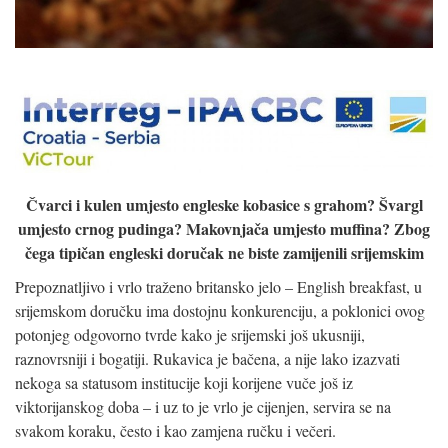
Čvarci i kulen umjesto engleske kobasice s grahom? Švargl
umjesto crnog pudinga? Makovnjača umjesto muffina? Zbog
čega tipičan engleski doručak ne biste zamijenili srijemskim
Prepoznatljivo i vrlo traženo britansko jelo – English breakfast, u
srijemskom doručku ima dostojnu konkurenciju, a poklonici ovog
potonjeg odgovorno tvrde kako je srijemski još ukusniji,
raznovrsniji i bogatiji. Rukavica je bačena, a nije lako izazvati
nekoga sa statusom institucije koji korijene vuče još iz
viktorijanskog doba – i uz to je vrlo je cijenjen, servira se na
svakom koraku, često i kao zamjena ručku i večeri.