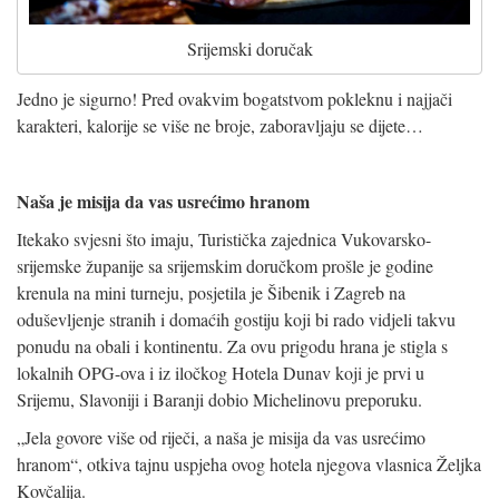
Srijemski doručak
Jedno je sigurno! Pred ovakvim bogatstvom pokleknu i najjači
karakteri, kalorije se više ne broje, zaboravljaju se dijete…
Naša je misija da vas usrećimo hranom
Itekako svjesni što imaju, Turistička zajednica Vukovarsko-
srijemske županije sa srijemskim doručkom prošle je godine
krenula na mini turneju, posjetila je Šibenik i Zagreb na
oduševljenje stranih i domaćih gostiju koji bi rado vidjeli takvu
ponudu na obali i kontinentu. Za ovu prigodu hrana je stigla s
lokalnih OPG-ova i iz iločkog Hotela Dunav koji je prvi u
Srijemu, Slavoniji i Baranji dobio Michelinovu preporuku.
„Jela govore više od riječi, a naša je misija da vas usrećimo
hranom“, otkiva tajnu uspjeha ovog hotela njegova vlasnica Željka
Kovčalija.