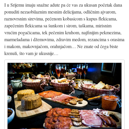
I u Srijemu imaju snažne adute pa će vas za ukusan početak dana
ponuditi nezaobilaznim mesnim delicijama, odličnim ajvarom,
raznovrsnim sirevima, pečenom kobasicom s kupus flekicama,
zapečenim flekicama sa šunkom i sirom, taškama, mirisnim
vrućim pogačicama, tek pečenim kruhom, najfinijim pekmezima,
marmeladama i džemovima, zdravim medom, rezancima s orasima
i makom, makovnjačom, orahnjačom… Ne znate od čega biste
krenuli, što vam je ukusnije…