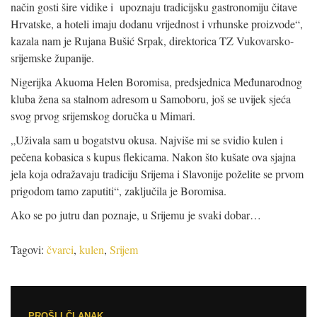
način gosti šire vidike i upoznaju tradicijsku gastronomiju čitave
Hrvatske, a hoteli imaju dodanu vrijednost i vrhunske proizvode“,
kazala nam je Rujana Bušić Srpak, direktorica TZ Vukovarsko-
srijemske županije.
Nigerijka Akuoma Helen Boromisa, predsjednica Međunarodnog
kluba žena sa stalnom adresom u Samoboru, još se uvijek sjeća
svog prvog srijemskog doručka u Mimari.
„Uživala sam u bogatstvu okusa. Najviše mi se svidio kulen i
pečena kobasica s kupus flekicama. Nakon što kušate ova sjajna
jela koja odražavaju tradiciju Srijema i Slavonije poželite se prvom
prigodom tamo zaputiti“, zaključila je Boromisa.
Ako se po jutru dan poznaje, u Srijemu je svaki dobar…
Tagovi:
čvarci
,
kulen
,
Srijem
Post navigation
PROŠLI ČLANAK